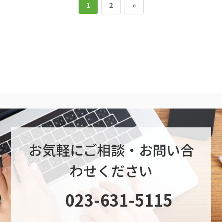
投
ペ
ペ
1
2
»
稿
ー
ー
の
ジ
ジ
ペ
ー
ジ
送
お気軽にご相談・お問い合
り
わせください
グ
023-631-5115
ル
ー