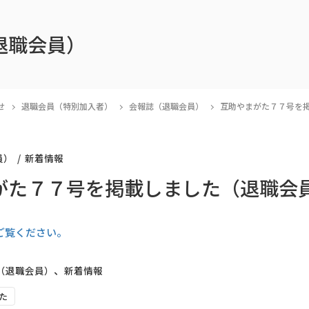
退職会員）
せ
退職会員（特別加入者）
会報誌（退職会員）
互助やまがた７７号を
員）
新着情報
がた７７号を掲載しました（退職会
ご覧ください。
、
（退職会員）
新着情報
た