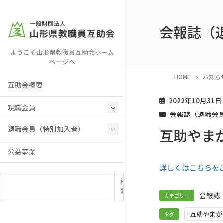
会報誌（
ようこそ山形県教職員互助会ホーム
ページへ
HOME
お知ら
互助会概要
2022年10月31日
現職会員
会報誌（退職会
退職会員（特別加入者）
互助やま
公益事業
詳しくはこちらを
検
索
会報誌
カテゴリー
互助やまが
タグ