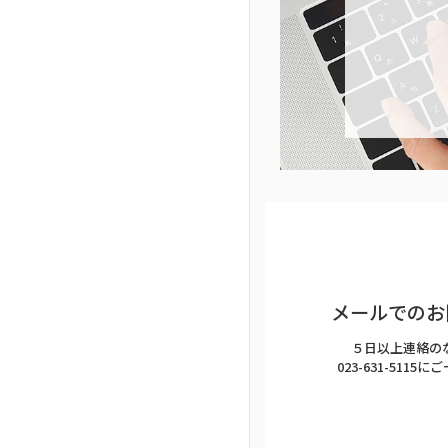
グ
ル
ー
プ
リ
ン
ク
メールでのお
５日以上連絡の
023-631-511