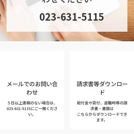
グ
023-631-5115
ル
ー
プ
リ
ン
ク
メールでのお問い合
請求書等ダウンロー
わせ
ド
５日以上連絡のない場合は、
給付金や貸付、退職時等の請
023-631-5115にご一報くださ
求書・書類は
い。
こちらからダウンロードでき
ます。